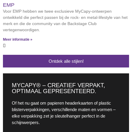
EMP
Voor EMP hebben we twee exclusieve MyCapy-ontwerpen
ontwikkeld die perfect passen bij de rock- en metal-lifestyle van het
merk en die de community van de Backstage Club
vertegenwoordigen.
Meer informatie »
Ontdek alle stijlen!
MYCAPY® – CREATIEF VERPAKT,
OPTIMAAL GEPRESENTEERD.
Of het nu gaat om papieren headerkaarten of plastic
blisterverpakkingen, verschillende maten en vormen –
elke verpakking zet je sleutelhanger perfect in de
schijnwerpers.